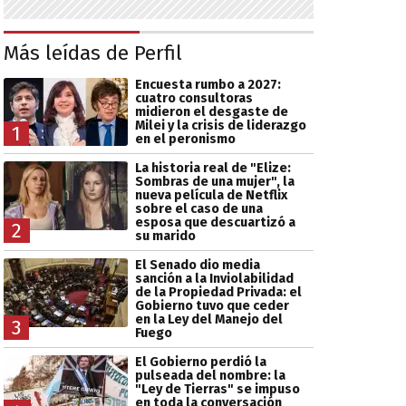
Más leídas de Perfil
Encuesta rumbo a 2027:
cuatro consultoras
midieron el desgaste de
Milei y la crisis de liderazgo
1
en el peronismo
La historia real de "Elize:
Sombras de una mujer", la
nueva película de Netflix
sobre el caso de una
esposa que descuartizó a
2
su marido
El Senado dio media
sanción a la Inviolabilidad
de la Propiedad Privada: el
Gobierno tuvo que ceder
en la Ley del Manejo del
3
Fuego
El Gobierno perdió la
pulseada del nombre: la
"Ley de Tierras" se impuso
en toda la conversación