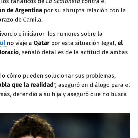
e los fanáticos de
La Scaloneta
contra el
ión de Argentina
por su abrupta relación con la
razo de Camila.
orcio e iniciaron los rumores sobre la
aul
no viaje a
Qatar
por esta situación legal,
el
Horacio
, señaló detalles de la actitud de ambas
ndo cómo pueden solucionar sus problemas,
abla que la realidad
", aseguró en diálogo para el
ás, defendió a su hija y aseguró que no busca