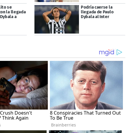
ito se
Podría caerse la
con la llegada
llegada de Paulo
 Dybala a
Dybala al Inter