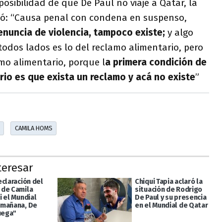
posibilidad de que De Paul no viaje a Qatar, la
ó: “Causa penal con condena en suspenso,
enuncia de violencia, tampoco existe;
y algo
odos lados es lo del reclamo alimentario, pero
mo alimentario, porque l
a primera condición de
rio es que exista un reclamo y acá no existe
”
CAMILA HOMS
teresar
eclaración del
Chiqui Tapia aclaró la
de Camila
situación de Rodrigo
i el Mundial
De Paul y su presencia
 mañana, De
en el Mundial de Qatar
uega"