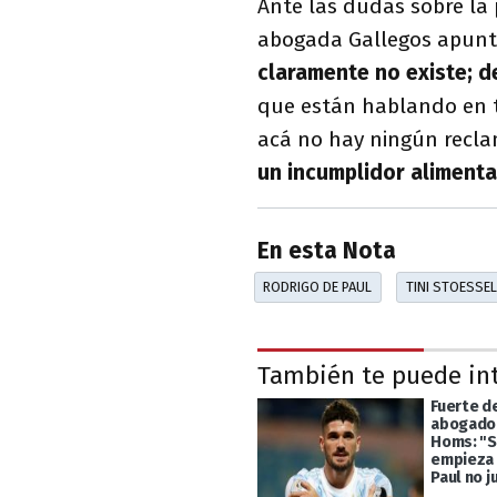
Ante las dudas sobre la 
abogada Gallegos apunt
claramente no existe; d
que están hablando en t
acá no hay ningún recla
un incumplidor alimenta
En esta Nota
RODRIGO DE PAUL
TINI STOESSEL
También te puede in
Fuerte d
abogado 
Homs: "S
empieza
Paul no j