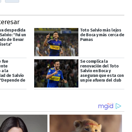
teresar
va despedida
Toto Salvio más lejos
Salvio: "Fui un
de Boca y más cerca de
ado de llevar
Pumas
iseta"
 fue
Se complica la
ente
renovación del Toto
 a la
Salvio en Boca y
dad de Salvio
aseguran que esta con
 "Depende de
un pie afuera del club