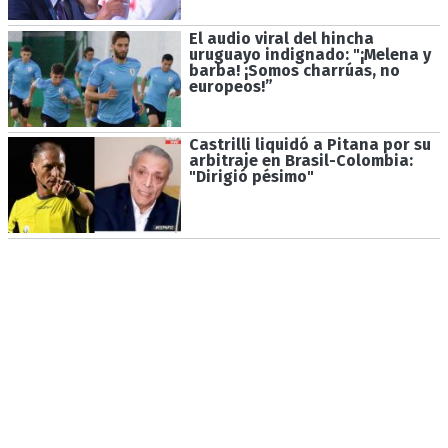
El audio viral del hincha
uruguayo indignado: "¡Melena y
barba! ¡Somos charrúas, no
europeos!”
Castrilli liquidó a Pitana por su
arbitraje en Brasil-Colombia:
"Dirigió pésimo"