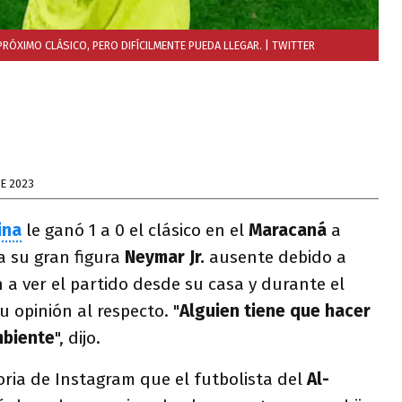
RÓXIMO CLÁSICO, PERO DIFÍCILMENTE PUEDA LLEGAR.
| TWITTER
E 2023
ina
le ganó 1 a 0 el clásico en el
Maracaná
a
a su gran figura
Neymar Jr.
ausente debido a
n a ver el partido desde su casa y durante el
 opinión al respecto. "
Alguien tiene que hacer
mbiente
", dijo.
oria de Instagram que el futbolista del
Al-