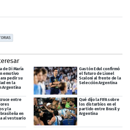
TORIAS
teresar
a de Di María
Gastón Edul confirmó
un emotivo
el futuro de Lionel
ara pedir su
Scaloni al frente de la
ad en la
Selección Argentina
n Argentina
 cruce entre
Qué dijo la FIFA sobre
dores
los disturbios en el
s y la
partido entre Brasil y
 brasileña en
Argentina
a al vestuario