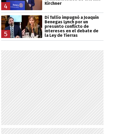
Kirchner
4
Di Tullio impugnó a Joaquín
Benegas Lynch por un
presunto conflicto de
intereses en el debate de
5
la Ley de Tierras