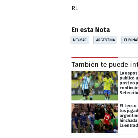
RL
En esta Nota
NEYMAR
ARGENTINA
ELIMINA
También te puede in
La espos
publicó 
posteo p
continuid
Selecció
El tenso
los juga
argentino
hinchada
la entrad