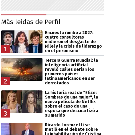
Más leídas de Perfil
Encuesta rumbo a 2027:
cuatro consultoras
midieron el desgaste de
Milei y la crisis de liderazgo
1
en el peronismo
Tercera Guerra Mundial: la
inteligencia artificial
reveló cuáles serían los
primeros países
latinoamericanos en ser
2
derrotados
La historia real de "Elize:
Sombras de una mujer", la
nueva película de Netflix
sobre el caso de una
esposa que descuartizó a
3
su marido
Ricardo Lorenzetti se
metió en el debate sobre
la inhabilitación de Cristina