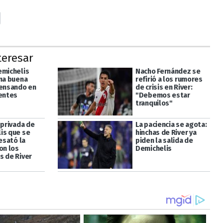
teresar
emichelis
Nacho Fernández se
una buena
refirió a los rumores
pensando en
de crisis en River:
ientes
"Debemos estar
tranquilos"
 privada de
La paciencia se agota:
is que se
hinchas de River ya
desató la
piden la salida de
on los
Demichelis
s de River