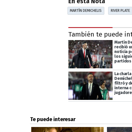
En esta Nota
MARTÍN DEMICHELIS
RIVER PLATE
También te puede in
Martín D
recibió 
noticia 
los sigu
partidos
La charla
Demichel
filtró y 
interna c
jugadore