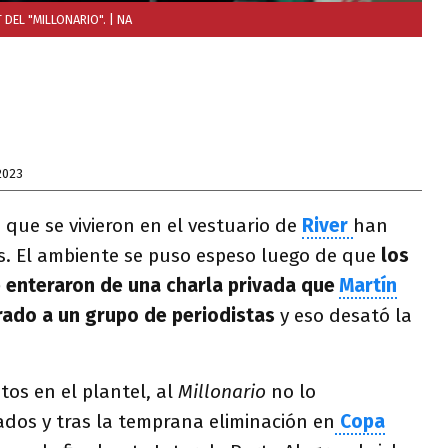
 DEL "MILLONARIO".
| NA
2023
que se vivieron en el vestuario de
River
han
s. El ambiente se puso espeso luego de que
los
e enteraron de una charla privada que
Martín
trado a un grupo de periodistas
y eso desató la
tos en el plantel, al
Millonario
no lo
dos y tras la temprana eliminación en
Copa