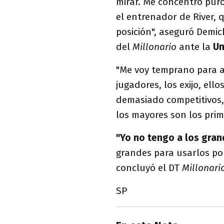
mirar. Me concentro puro
el entrenador de River, 
posición", aseguró Demich
del
Millonario
ante la
Un
"Me voy temprano para a
jugadores, los exijo, el
demasiado competitivos,
los mayores son los prime
"Yo no tengo a los gra
grandes para usarlos p
concluyó el DT
Millonari
SP