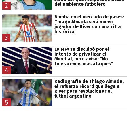
del ambiente futbolero
2
Bomba en el mercado de pases:
Thiago Almada será nuevo
jugador de River con una cifra
histórica
3
La FIFA se disculpó por el
intento de privatizar el
Mundial, pero avisó: "No
toleraremos más ataques"
4
Radiografía de Thiago Almada,
el refuerzo récord que llega a
River para revolucionar el
fútbol argentino
5