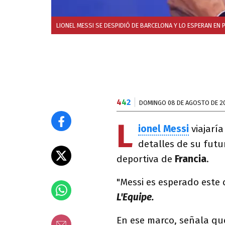
LIONEL MESSI SE DESPIDIÓ DE BARCELONA Y LO ESPERAN EN P
4
4
2
DOMINGO 08 DE AGOSTO DE 2
L
ionel Messi
viajarí
detalles de su futu
deportiva de
Francia
.
"Messi es esperado este 
L'Equipe.
En ese marco, señala que 