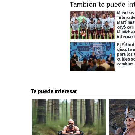
También te puede in
Mientras
futuro d
Martínez,
cayó con
Múnich e
internac
El Fútbol
discute 
para los
cuáles s
cambios 