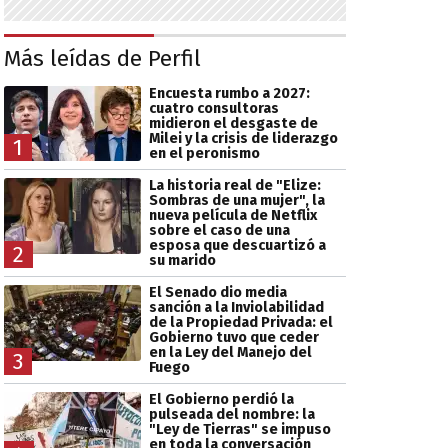
Más leídas de Perfil
Encuesta rumbo a 2027:
cuatro consultoras
midieron el desgaste de
Milei y la crisis de liderazgo
1
en el peronismo
La historia real de "Elize:
Sombras de una mujer", la
nueva película de Netflix
sobre el caso de una
esposa que descuartizó a
2
su marido
El Senado dio media
sanción a la Inviolabilidad
de la Propiedad Privada: el
Gobierno tuvo que ceder
en la Ley del Manejo del
3
Fuego
El Gobierno perdió la
pulseada del nombre: la
"Ley de Tierras" se impuso
en toda la conversación