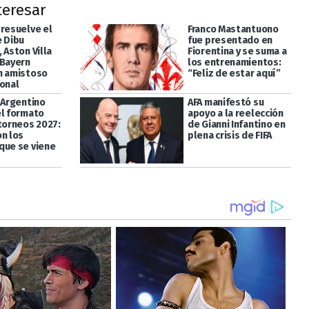
teresar
 resuelve el
Franco Mastantuono
e Dibu
fue presentado en
 Aston Villa
Fiorentina y se suma a
 Bayern
los entrenamientos:
n amistoso
“Feliz de estar aquí”
ional
 Argentino
AFA manifestó su
el formato
apoyo a la reelección
 torneos 2027:
de Gianni Infantino en
on los
plena crisis de FIFA
que se viene