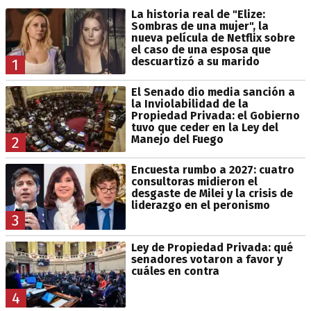
La historia real de "Elize:
Sombras de una mujer", la
nueva película de Netflix sobre
el caso de una esposa que
descuartizó a su marido
1
El Senado dio media sanción a
la Inviolabilidad de la
Propiedad Privada: el Gobierno
tuvo que ceder en la Ley del
Manejo del Fuego
2
Encuesta rumbo a 2027: cuatro
consultoras midieron el
desgaste de Milei y la crisis de
liderazgo en el peronismo
3
Ley de Propiedad Privada: qué
senadores votaron a favor y
cuáles en contra
4