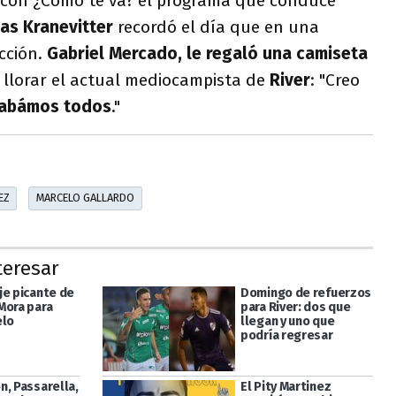
l con ¿Cómo te va? el programa que conduce
as Kranevitter
recordó el día que en una
cción.
Gabriel Mercado, le regaló una camiseta
a llorar el actual mediocampista de
River
: "Creo
tabámos todos
."
EZ
MARCELO GALLARDO
teresar
je picante de
Domingo de refuerzos
Mora para
para River: dos que
elo
llegan y uno que
podría regresar
n, Passarella,
El Pity Martinez