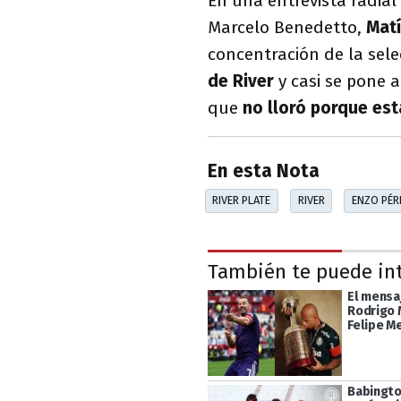
En una entrevista radia
Marcelo Benedetto,
Matí
concentración de la sele
de River
y casi se pone 
que
no lloró porque es
En esta Nota
RIVER PLATE
RIVER
ENZO PÉR
También te puede in
El mensa
Rodrigo 
Felipe M
Babingto