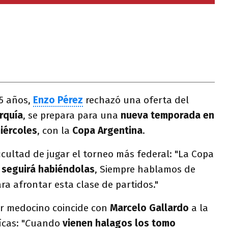
5 años,
Enzo Pérez
rechazó una oferta del
rquía
, se prepara para una
nueva temporada en
iércoles
, con la
Copa Argentina
.
icultad de jugar el torneo más federal: "La Copa
 seguirá habiéndolas
, Siempre hablamos de
a afrontar esta clase de partidos."
or medocino coincide con
Marcelo Gallardo
a la
ícas: "
C
uando
vienen halagos los tomo