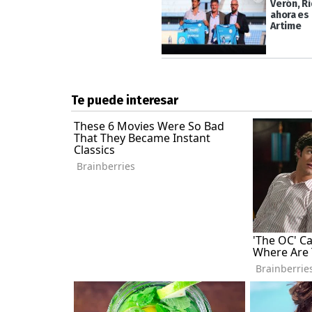
Verón, R
ahora es 
Artime