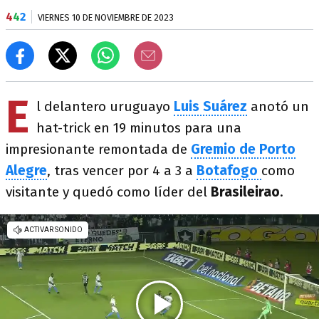
4
4
2
VIERNES 10 DE NOVIEMBRE DE 2023
E
l delantero uruguayo
Luis Suárez
anotó un
hat-trick en 19 minutos para una
impresionante remontada de
Gremio de Porto
Alegre
, tras vencer por 4 a 3 a
Botafogo
como
visitante y quedó como líder del
Brasileirao
.