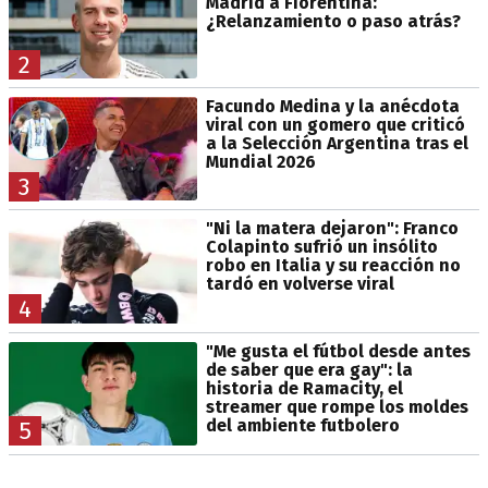
Madrid a Fiorentina:
¿Relanzamiento o paso atrás?
2
Facundo Medina y la anécdota
viral con un gomero que criticó
a la Selección Argentina tras el
Mundial 2026
3
"Ni la matera dejaron": Franco
Colapinto sufrió un insólito
robo en Italia y su reacción no
tardó en volverse viral
4
"Me gusta el fútbol desde antes
de saber que era gay": la
historia de Ramacity, el
streamer que rompe los moldes
del ambiente futbolero
5