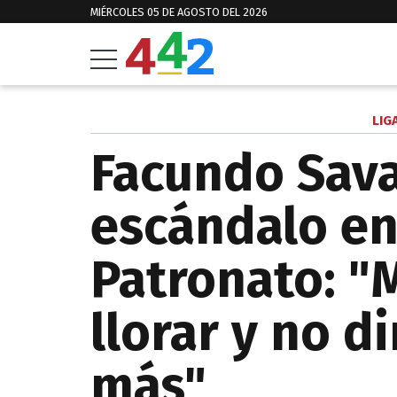
MIÉRCOLES 05 DE AGOSTO DEL 2026
LIG
Facundo Sava
escándalo en
Patronato: "
llorar y no d
más"