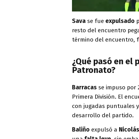
Sava
se fue
expulsado
p
resto del encuentro pega
término del encuentro, 
¿Qué pasó en el p
Patronato?
Barracas
se impuso por 2
Primera División. El encu
con jugadas puntuales y
desarrollo del partido.
Baliño
expulsó a
Nicolás
una
falta leve
, sin emba