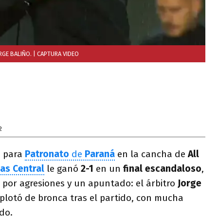
RGE BALIÑO.
| CAPTURA VIDEO
2
a para
Patronato
de
Paraná
en la cancha de
All
as Central
le ganó
2-1
en un
final escandaloso
,
 por agresiones y un apuntado: el árbitro
Jorge
plotó de bronca tras el partido, con mucha
ido.