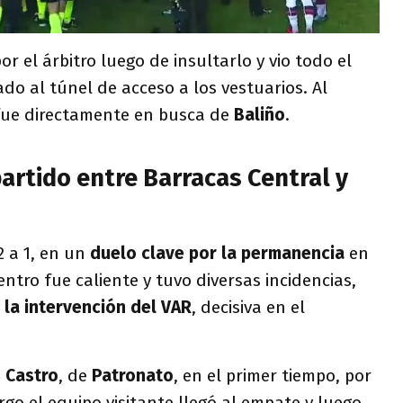
or el árbitro luego de insultarlo y vio todo el
do al túnel de acceso a los vestuarios. Al
fue directamente en busca de
Baliño
.
artido entre Barracas Central y
 a 1, en un
duelo clave por la permanencia
en
entro fue caliente y tuvo diversas incidencias,
la intervención del VAR
, decisiva en el
 Castro
, de
Patronato
,
en el primer tiempo, por
rgo el equipo visitante llegó al empate y luego