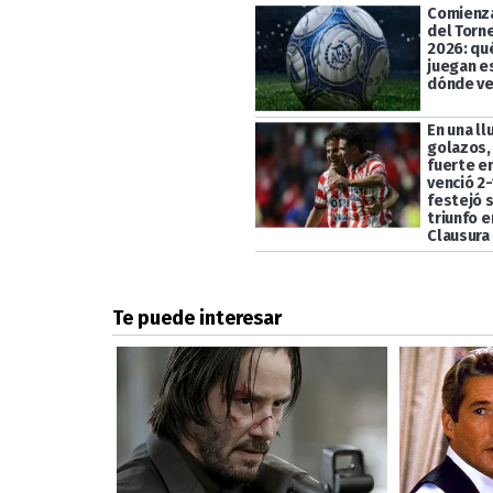
Comienza
del Torn
2026: qu
juegan e
dónde ve
En una ll
golazos,
fuerte en
venció 2-
festejó 
triunfo e
Clausura