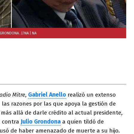
 GRONDONA. //NA
| NA
adio Mitre
,
Gabriel Anello
realizó un extenso
o las razones por las que apoya la gestión de
más allá de darle crédito al actual presidente,
s contra
Julio Grondona
a quien tildó de
cusó de haber amenazado de muerte a su hijo.