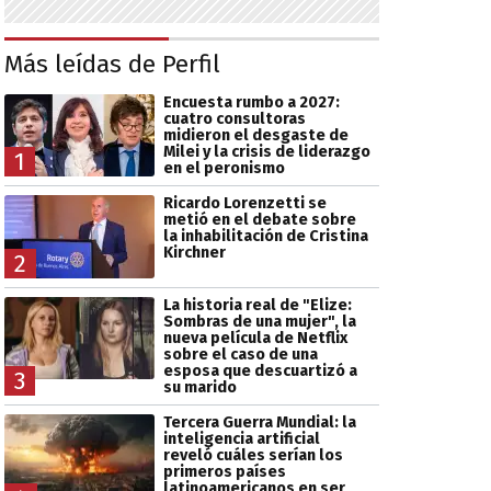
Más leídas de Perfil
Encuesta rumbo a 2027:
cuatro consultoras
midieron el desgaste de
Milei y la crisis de liderazgo
1
en el peronismo
Ricardo Lorenzetti se
metió en el debate sobre
la inhabilitación de Cristina
Kirchner
2
La historia real de "Elize:
Sombras de una mujer", la
nueva película de Netflix
sobre el caso de una
esposa que descuartizó a
3
su marido
Tercera Guerra Mundial: la
inteligencia artificial
reveló cuáles serían los
primeros países
latinoamericanos en ser