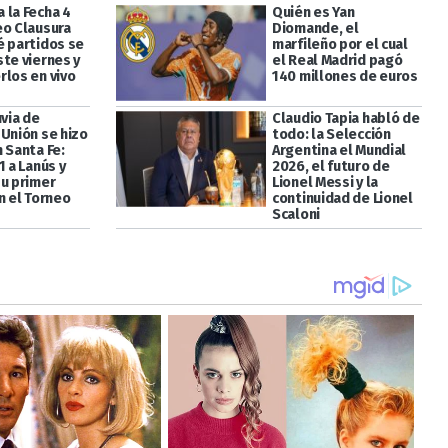
 la Fecha 4
Quién es Yan
eo Clausura
Diomande, el
é partidos se
marfileño por el cual
ste viernes y
el Real Madrid pagó
rlos en vivo
140 millones de euros
uvia de
Claudio Tapia habló de
 Unión se hizo
todo: la Selección
 Santa Fe:
Argentina el Mundial
1 a Lanús y
2026, el futuro de
su primer
Lionel Messi y la
n el Torneo
continuidad de Lionel
Scaloni