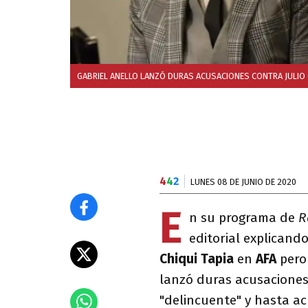
GABRIEL ANELLO LANZÓ DURAS ACUSACIONES CONTRA JULIO
4
4
2
LUNES 08 DE JUNIO DE 2020
E
n su programa de
R
editorial explicand
Chiqui Tapia
en
AFA
pero 
lanzó duras acusacione
"delincuente" y hasta a