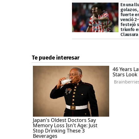
En una ll
golazos,
fuerte en
venció 2-
festejó 
triunfo e
Clausura