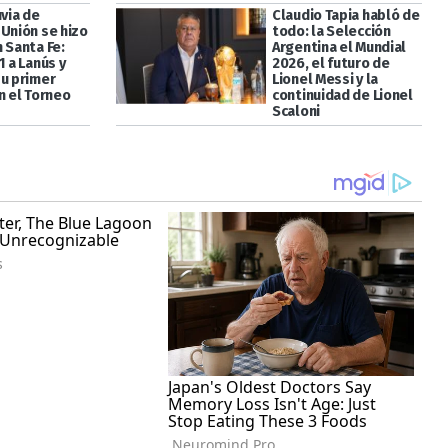
uvia de
Claudio Tapia habló de
 Unión se hizo
todo: la Selección
 Santa Fe:
Argentina el Mundial
1 a Lanús y
2026, el futuro de
su primer
Lionel Messi y la
n el Torneo
continuidad de Lionel
Scaloni