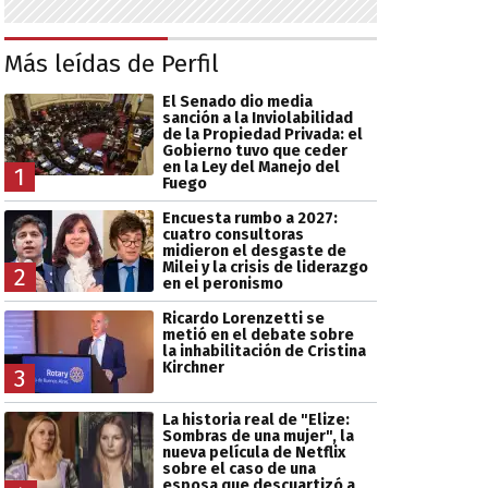
Más leídas de Perfil
El Senado dio media
sanción a la Inviolabilidad
de la Propiedad Privada: el
Gobierno tuvo que ceder
en la Ley del Manejo del
1
Fuego
Encuesta rumbo a 2027:
cuatro consultoras
midieron el desgaste de
Milei y la crisis de liderazgo
2
en el peronismo
Ricardo Lorenzetti se
metió en el debate sobre
la inhabilitación de Cristina
Kirchner
3
La historia real de "Elize:
Sombras de una mujer", la
nueva película de Netflix
sobre el caso de una
esposa que descuartizó a