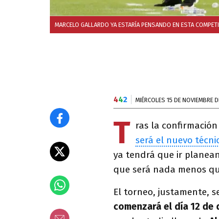
MARCELO GALLARDO YA ESTARÍA PENSANDO EN ESTA COMPETI
4
4
2
MIÉRCOLES 15 DE NOVIEMBRE D
T
ras la confirmación
será el nuevo técni
ya tendrá que ir planea
que será nada menos qu
El torneo, justamente, s
comenzará el día 12 de 