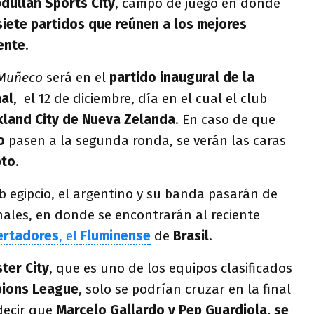
dullah Sports City
, campo de juego en donde
siete partidos que reúnen a los mejores
ente
.
Muñeco
será en el
partido inaugural de la
nal
, el 12 de diciembre, día en el cual el club
land City de Nueva Zelanda
. En caso de que
do
pasen a la segunda ronda, se verán las caras
pto
.
ub egipcio, el argentino y su banda pasarán de
inales, en donde se encontrarán al reciente
ertadores
, el
Fluminense
de
Brasil
.
ter City
, que es uno de los equipos clasificados
ions League
, solo se podrían cruzar en la final
decir que
Marcelo Gallardo y Pep Guardiola, se