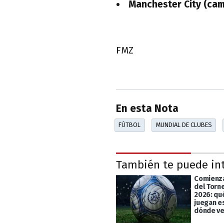
Manchester City (ca
FMZ
En esta Nota
FÚTBOL
MUNDIAL DE CLUBES
También te puede in
Comienza
del Torn
2026: qu
juegan e
dónde ve