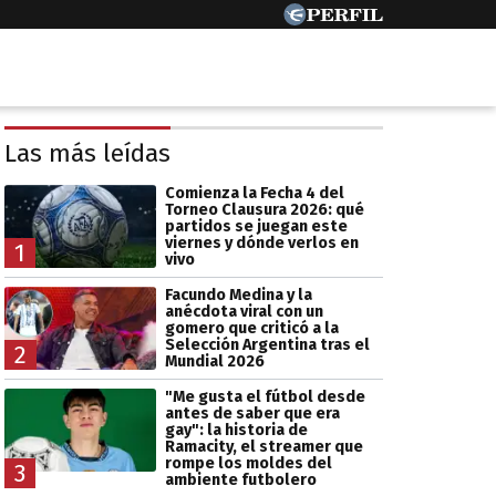
Las más leídas
Comienza la Fecha 4 del
Torneo Clausura 2026: qué
partidos se juegan este
viernes y dónde verlos en
1
vivo
Facundo Medina y la
anécdota viral con un
gomero que criticó a la
Selección Argentina tras el
2
Mundial 2026
"Me gusta el fútbol desde
antes de saber que era
gay": la historia de
Ramacity, el streamer que
rompe los moldes del
3
ambiente futbolero