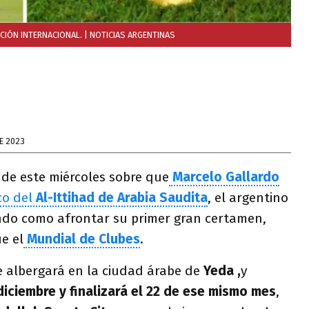
CIÓN INTERNACIONAL.
| NOTICIAS ARGENTINAS
E 2023
 de este miércoles sobre que
Marcelo Gallardo
co del
Al-Ittihad de Arabia Saudita
, el argentino
ndo como afrontar su primer gran certamen,
e el
Mundial de Clubes
.
e albergará en la ciudad árabe de
Yeda ,
y
diciembre y finalizará el 22 de ese mismo mes
,