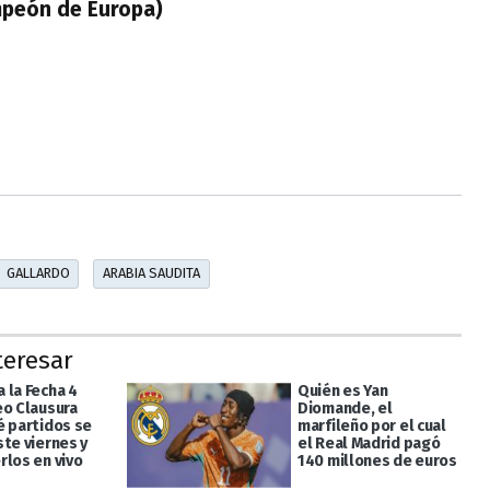
mpeón de Europa)
GALLARDO
ARABIA SAUDITA
teresar
 la Fecha 4
Quién es Yan
eo Clausura
Diomande, el
é partidos se
marfileño por el cual
ste viernes y
el Real Madrid pagó
rlos en vivo
140 millones de euros