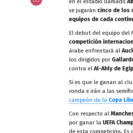
en el estadio llamado
Ab
se jugarán
cinco de los 
equipos de cada contin
El debut del equipo del
competición internacio
árabe enfrentará al
Auck
los dirigidos por
Gallar
contra el
Al-Ahly de Egi
Si es que le ganan al cl
ronda e irán a las semif
campeón de la
Copa Lib
Con respecto al
Manches
por ganar la
UEFA Champ
de esta competición. Es 