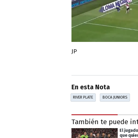
JP
En esta Nota
RIVER PLATE
BOCA JUNIORS
También te puede in
El jugado
que quie