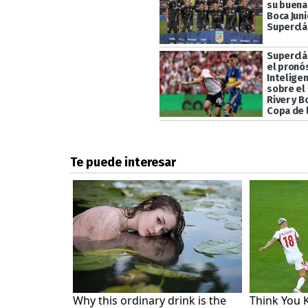
su buena
Boca Juni
Superclá
Superclás
el pronós
Inteligen
sobre el
River y B
Copa de l