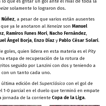
lo que es gritar un gol ante el rival de toda la
eize
solamente lo lograron dos.
e
Núñez
, a pesar de que varios están ausentes
s que ya le anotaron al
Xeneize
son
Manuel
ez
,
Ramiros Funes Mori
,
Nacho Fernández
,
uel Ángel
Borja
,
Enzo Díaz
y
Pablo César Solari
.
e goles, quien lidera en esta materia es el
Pity
na etapa de recuperación de la rotura de
ritos seguido por Lanzini con dos y teniendo a
s con un tanto cada uno.
a última edición del
Superclásico
con el gol de
l 1-0 parcial en el duelo que terminó en empate
a jornada de la corriente
Copa de la
Liga
.