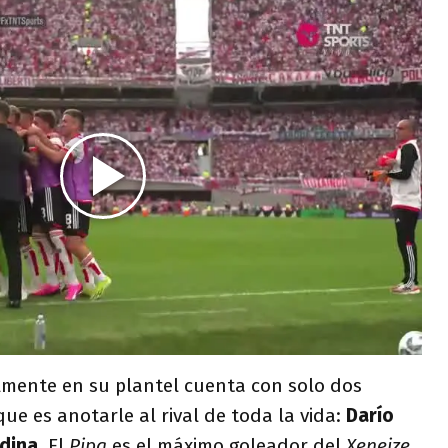
lmente en su plantel cuenta con solo dos
ue es anotarle al rival de toda la vida:
Darío
edina
. El
Pipa
es el máximo goleador del
Xeneize