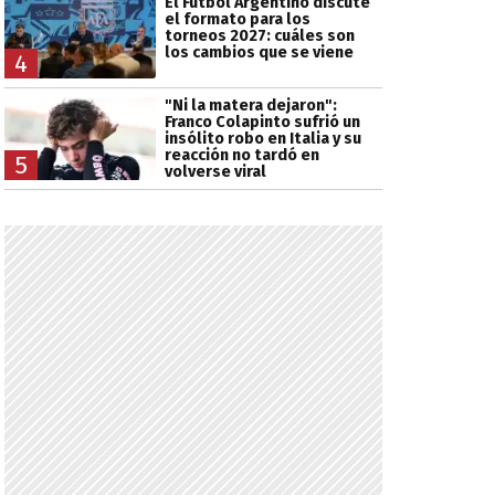
El Fútbol Argentino discute
el formato para los
torneos 2027: cuáles son
los cambios que se viene
4
"Ni la matera dejaron":
Franco Colapinto sufrió un
insólito robo en Italia y su
reacción no tardó en
5
volverse viral