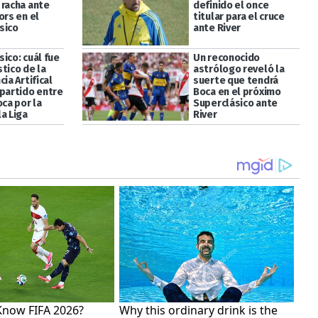
 racha ante
definido el once
ors en el
titular para el cruce
sico
ante River
ico: cuál fue
Un reconocido
tico de la
astrólogo reveló la
cia Artifical
suerte que tendrá
 partido entre
Boca en el próximo
oca por la
Superclásico ante
a Liga
River