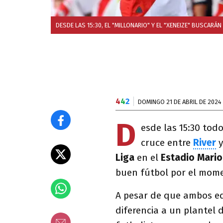
DESDE LAS 15:30, EL "MILLONARIO" Y EL "XENEIZE" BUSCARÁN
4
4
2
DOMINGO 21 DE ABRIL DE 2024
D
esde las 15:30 tod
cruce entre
River
Liga
en el
Estadio Mario
buen fútbol por el mome
A pesar de que ambos eq
diferencia a un plantel d