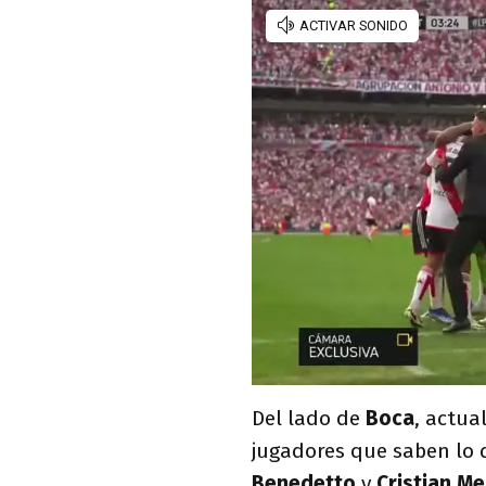
Del lado de
Boca
, actua
jugadores que saben lo q
Benedetto
y
Cristian M