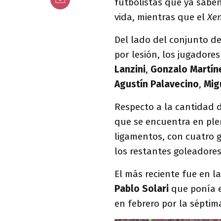
futbolistas que ya saben 
vida, mientras que el
Xen
Del lado del conjunto d
por lesión, los jugadore
Lanzini
,
Gonzalo Martín
Agustín Palavecino
,
Mig
Respecto a la cantidad d
que se encuentra en ple
ligamentos, con cuatro g
los restantes goleadore
El más reciente fue en l
Pablo Solari
que ponía e
en febrero por la séptim