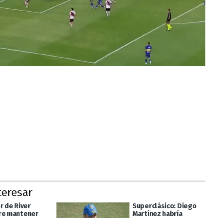
teresar
r de River
Superclásico: Diego
re mantener
Martínez habría