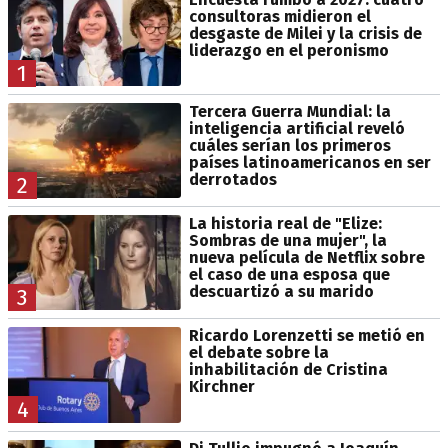
consultoras midieron el
desgaste de Milei y la crisis de
liderazgo en el peronismo
1
Tercera Guerra Mundial: la
inteligencia artificial reveló
cuáles serían los primeros
países latinoamericanos en ser
derrotados
2
La historia real de "Elize:
Sombras de una mujer", la
nueva película de Netflix sobre
el caso de una esposa que
descuartizó a su marido
3
Ricardo Lorenzetti se metió en
el debate sobre la
inhabilitación de Cristina
Kirchner
4