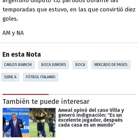
argentino disputó 152 partidos durante las
temporadas que estuvo, en las que convirtió diez
goles.
AM y NA
En esta Nota
CARLOS BIANCHI
BOCA JUNIORS
BOCA
MERCADO DE PASES
SERIE A
FÚTBOL ITALIANO
También te puede interesar
Ameal opinó del caso Villa y
generó indignación: "Es un
excelente jugador, después
cada casa es un mundo"