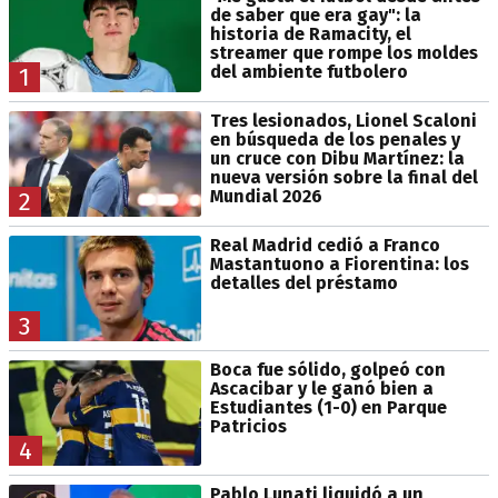
de saber que era gay": la
historia de Ramacity, el
streamer que rompe los moldes
del ambiente futbolero
1
Tres lesionados, Lionel Scaloni
en búsqueda de los penales y
un cruce con Dibu Martínez: la
nueva versión sobre la final del
Mundial 2026
2
Real Madrid cedió a Franco
Mastantuono a Fiorentina: los
detalles del préstamo
3
Boca fue sólido, golpeó con
Ascacibar y le ganó bien a
Estudiantes (1-0) en Parque
Patricios
4
Pablo Lunati liquidó a un