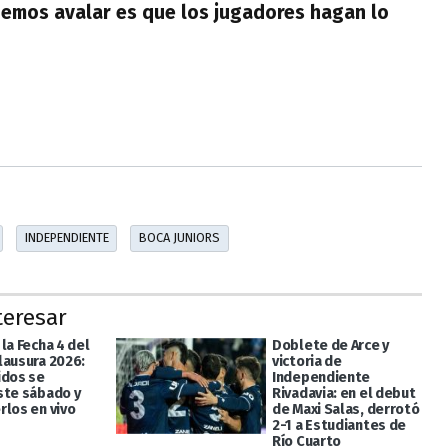
emos avalar es que los jugadores hagan lo
INDEPENDIENTE
BOCA JUNIORS
teresar
la Fecha 4 del
Doblete de Arce y
lausura 2026:
victoria de
idos se
Independiente
ste sábado y
Rivadavia: en el debut
rlos en vivo
de Maxi Salas, derrotó
2-1 a Estudiantes de
Río Cuarto