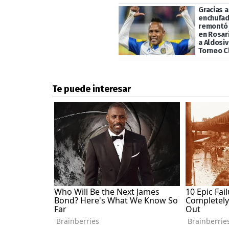
Gracias 
enchufad
remontó 
en Rosari
a Aldosiv
Torneo C