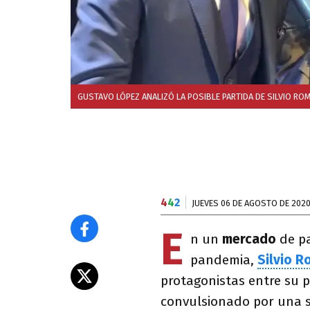
GUSTAVO LÓPEZ ANALIZÓ LA POSIBLE PARTIDA DE SILVIO RO
4
4
2
JUEVES 06 DE AGOSTO DE 202
E
n un
mercado
de pa
pandemia,
Silvio 
protagonistas entre su 
convulsionado por una se