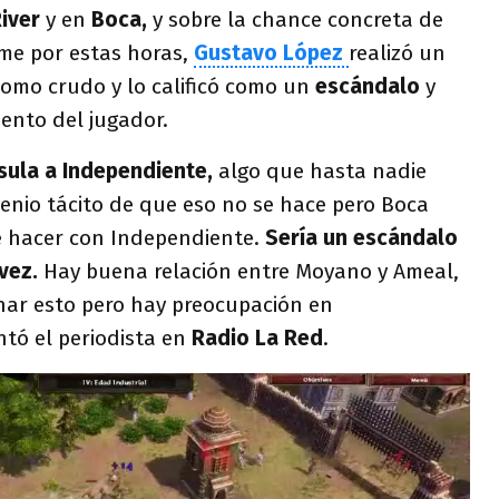
iver
y en
Boca,
y sobre la chance concreta de
rme por estas horas,
Gustavo López
realizó un
como crudo y lo calificó como un
escándalo
y
ento del jugador.
usula a Independiente,
algo que hasta nadie
enio tácito de que eso no se hace pero Boca
e hacer con Independiente.
Sería un escándalo
vez.
Hay buena relación entre Moyano y Ameal,
ar esto pero hay preocupación en
tó el periodista en
Radio La Red
.