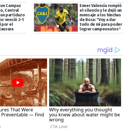
a un Campaz
Enner Valencia rompió
o, Central
el silencio y le dejó un
un partidazo
mensaje a los hinchas
o: venció 2-1
de Boca: "Voy a dar
i por el
todo de mí para poder
lausura
lograr campeonatos"