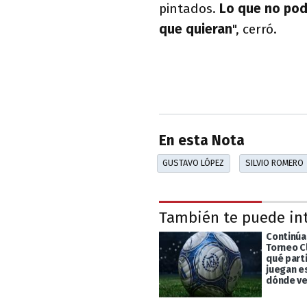
pintados.
Lo que no pod
que quieran
", cerró.
En esta Nota
GUSTAVO LÓPEZ
SILVIO ROMERO
También te puede in
Continúa 
Torneo C
qué part
juegan e
dónde ve