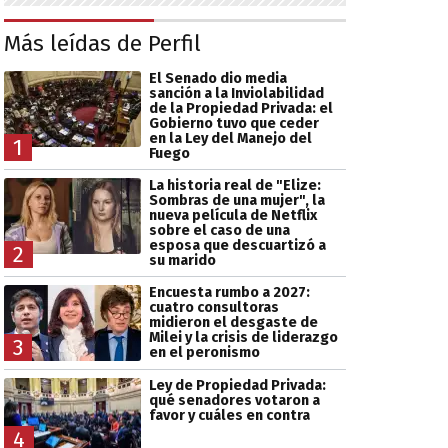
Más leídas de Perfil
El Senado dio media
sanción a la Inviolabilidad
de la Propiedad Privada: el
Gobierno tuvo que ceder
en la Ley del Manejo del
1
Fuego
La historia real de "Elize:
Sombras de una mujer", la
nueva película de Netflix
sobre el caso de una
esposa que descuartizó a
2
su marido
Encuesta rumbo a 2027:
cuatro consultoras
midieron el desgaste de
Milei y la crisis de liderazgo
3
en el peronismo
Ley de Propiedad Privada:
qué senadores votaron a
favor y cuáles en contra
4