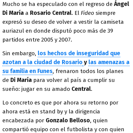
Mucho se ha especulado con el regreso de
Ángel
Di María
a
Rosario
Central
. El
Fideo
siempre
expresó su deseo de volver a vestir la camiseta
auriazul en donde disputó poco más de 39
partidos entre 2005 y 2007.
Sin embargo,
los hechos de inseguridad que
azotan a la ciudad de Rosario
y
las amenazas a
su familia en Funes
, frenaron todos los planes
de
Di
María
para volver al país a cumplir su
sueño: jugar en su amado
Central
.
Lo concreto es que por ahora su retorno por
ahora está en stand by y la dirigencia
encabezada por
Gonzalo Belloso
, quien
compartió equipo con el futbolista y con quien