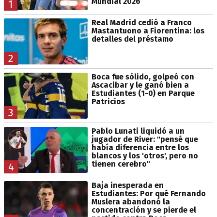
Mundial 2026
1
Real Madrid cedió a Franco
Mastantuono a Fiorentina: los
detalles del préstamo
2
Boca fue sólido, golpeó con
Ascacibar y le ganó bien a
Estudiantes (1-0) en Parque
Patricios
3
Pablo Lunati liquidó a un
jugador de River: "pensé que
había diferencia entre los
blancos y los 'otros', pero no
tienen cerebro"
4
Baja inesperada en
Estudiantes: Por qué Fernando
Muslera abandonó la
concentración y se pierde el