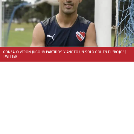
GONZALO VERÓN JUGÓ 18 PARTIDOS Y ANOTÓ UN SOLO GOL EN EL "ROJO"
|
TWITTER