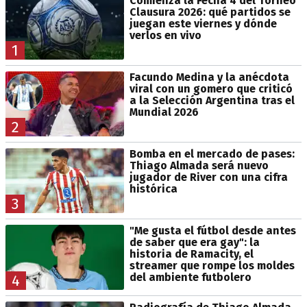
Comienza la Fecha 4 del Torneo
Clausura 2026: qué partidos se
juegan este viernes y dónde
verlos en vivo
1
Facundo Medina y la anécdota
viral con un gomero que criticó
a la Selección Argentina tras el
Mundial 2026
2
Bomba en el mercado de pases:
Thiago Almada será nuevo
jugador de River con una cifra
histórica
3
"Me gusta el fútbol desde antes
de saber que era gay": la
historia de Ramacity, el
streamer que rompe los moldes
del ambiente futbolero
4