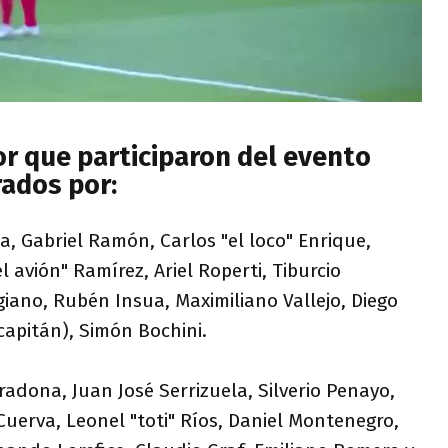
or que participaron del evento
rados por:
la, Gabriel Ramón, Carlos "el loco" Enrique,
 avión" Ramírez, Ariel Roperti, Tiburcio
giano, Rubén Insua, Maximiliano Vallejo, Diego
capitán), Simón Bochini.
adona, Juan José Serrizuela, Silverio Penayo,
 Cuerva, Leonel "toti" Ríos, Daniel Montenegro,