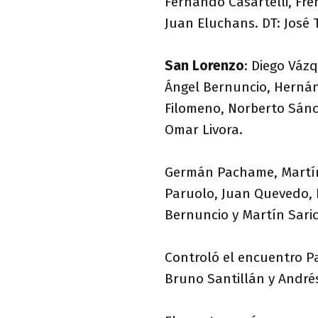
Fernando Casartelli, Fre
Juan Eluchans. DT: José T
San Lorenzo
: Diego Vázq
Ángel Bernuncio, Hernán
Filomeno, Norberto Sán
Omar Livora.
Germán Pachame, Martín 
Paruolo, Juan Quevedo, R
Bernuncio y Martín Saric
Controló el encuentro P
Bruno Santillán y André