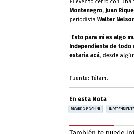
El evento cerró con una
Montenegro, Juan Rique
periodista
Walter Nelso
"
Esto para mí es algo m
Independiente de todo e
estaría acá
, desde algún
Fuente: Télam.
En esta Nota
RICARDO BOCHINI
INDEPENDIENT
También te puede in