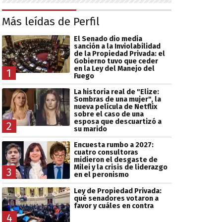
Más leídas de Perfil
El Senado dio media
sanción a la Inviolabilidad
de la Propiedad Privada: el
Gobierno tuvo que ceder
en la Ley del Manejo del
1
Fuego
La historia real de "Elize:
Sombras de una mujer", la
nueva película de Netflix
sobre el caso de una
esposa que descuartizó a
2
su marido
Encuesta rumbo a 2027:
cuatro consultoras
midieron el desgaste de
Milei y la crisis de liderazgo
3
en el peronismo
Ley de Propiedad Privada:
qué senadores votaron a
favor y cuáles en contra
4