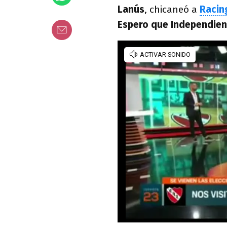
Lanús
, chicaneó a
Racin
Espero que Independien