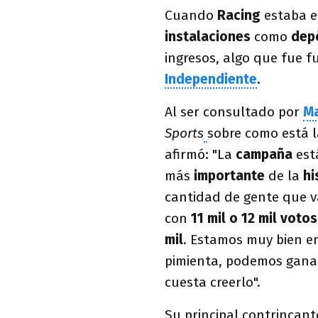
Cuando
Racing
estaba 
instalaciones
como
dep
ingresos, algo que fue 
Independiente
.
Al ser consultado por
Ma
Sports
sobre como está l
afirmó: "La
campaña
es
más
importante
de la
hi
cantidad de gente que v
con
11 mil o 12 mil votos
mil
. Estamos muy bien en
pimienta, podemos ganar,
cuesta creerlo".
Su principal contrincante