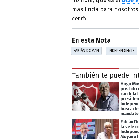
más linda para nosotros
cerró.
En esta Nota
FABIÁN DOMAN
INDEPENDIENTE
También te puede in
Hugo Mo
postuló
candidat
presiden
Independ
busca de
mandato
Fabián D
las elec
Independ
Moyano l