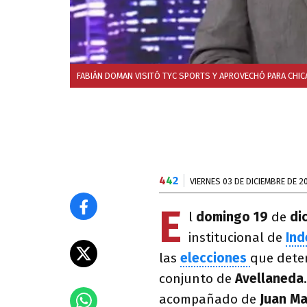
FABIÁN DOMAN VISITÓ TYC SPORTS Y APROVECHÓ PARA CHICA
4
4
2
VIERNES 03 DE DICIEMBRE DE 2
E
l
domingo 19
de
di
institucional de
In
las
elecciones
que dete
conjunto de
Avellaneda
.
acompañado de
Juan M