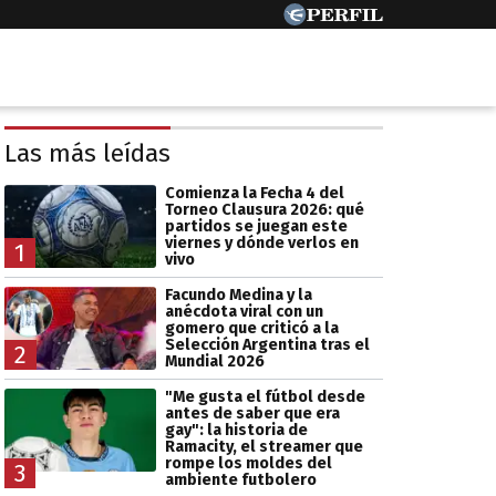
Las más leídas
Comienza la Fecha 4 del
Torneo Clausura 2026: qué
partidos se juegan este
viernes y dónde verlos en
1
vivo
Facundo Medina y la
anécdota viral con un
gomero que criticó a la
Selección Argentina tras el
2
Mundial 2026
"Me gusta el fútbol desde
antes de saber que era
gay": la historia de
Ramacity, el streamer que
rompe los moldes del
3
ambiente futbolero