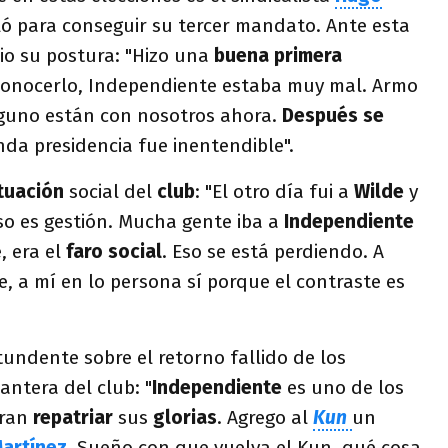
ló para conseguir su tercer mandato. Ante esta
dio su postura: "Hizo una
buena primera
conocerlo, Independiente estaba muy mal. Armo
lguno están con nosotros ahora.
Después se
nda presidencia fue inentendible".
ituación
social del
club
: "El otro día fui a
Wilde
y
Eso es gestión. Mucha gente iba a
Independiente
, era el
faro social
. Eso se está perdiendo. A
ve, a mí en lo persona sí porque el contraste es
ndente sobre el retorno fallido de los
antera del club: "
Independiente
es uno de los
gran
repatriar
sus
glorias
. Agrego al
Kun
un
artínez
. Sueño con que vuelva el Kun, qué cosa