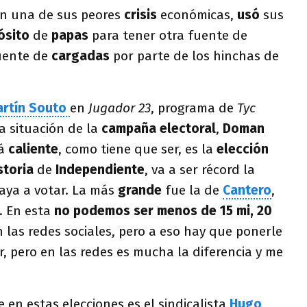
en una de sus peores
crisis
económicas,
usó
sus
ósito
de
papas
para tener otra fuente de
fuente de
cargadas
por parte de los hinchas de
rtín
Souto
en
Jugador 23
, programa de
Tyc
a situación de la
campaña electoral
,
Doman
tá
caliente
, como tiene que ser, es la
elección
storia
de
Independiente
, va a ser récord la
aya a votar. La más
grande
fue la de
Cantero
,
. En esta
no podemos ser menos de 15 mi, 20
 las redes sociales, pero a eso hay que ponerle
 pero en las redes es mucha la diferencia y me
 en estas elecciones es el sindicalista
Hugo