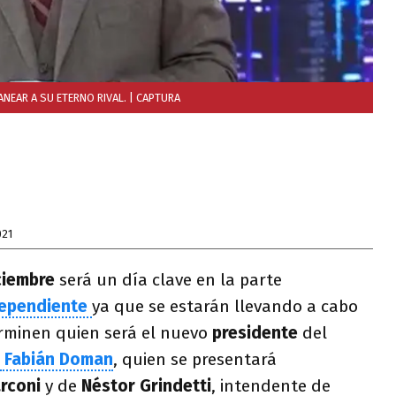
NEAR A SU ETERNO RIVAL.
| CAPTURA
021
ciembre
será un día clave en la parte
dependiente
ya que se estarán llevando a cabo
rminen quien será el nuevo
presidente
del
Fabián Doman
, quien se presentará
arconi
y de
Néstor Grindetti
, intendente de