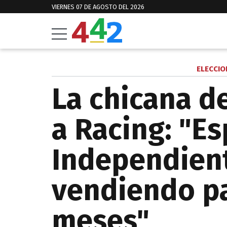
VIERNES 07 DE AGOSTO DEL 2026
ELECCIO
La chicana d
a Racing: "E
Independient
vendiendo pa
meses"