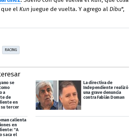
 que el
Kun
juegue de vuelta. Y agrego al
Dibu
",
RACING
teresar
yano se
La directiva de
 como
Independiente realizó
o a
una grave denuncia
te de
contra Fabián Doman
iente en
 su tercer
oman calienta
ciones en
iente: "A
o saca el