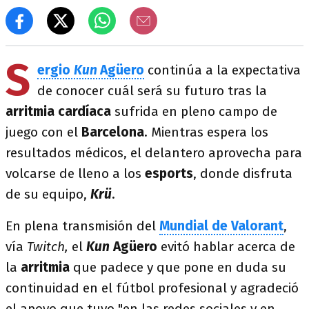
S
ergio
Kun
Agüero
continúa a la expectativa
de conocer cuál será su futuro tras la
arritmia cardíaca
sufrida en pleno campo de
juego con el
Barcelona
. Mientras espera los
resultados médicos, el delantero aprovecha para
volcarse de lleno a los
esports
, donde disfruta
de su equipo,
Krü
.
En plena transmisión del
Mundial de Valorant
,
vía
Twitch,
el
Kun
Agüero
evitó hablar acerca de
la
arritmia
que padece y que pone en duda su
continuidad en el fútbol profesional y agradeció
el apoyo que tuvo "en las redes sociales y en