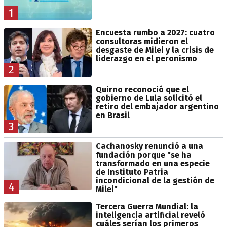
1
Encuesta rumbo a 2027: cuatro
consultoras midieron el
desgaste de Milei y la crisis de
liderazgo en el peronismo
2
Quirno reconoció que el
gobierno de Lula solicitó el
retiro del embajador argentino
en Brasil
3
Cachanosky renunció a una
fundación porque "se ha
transformado en una especie
de Instituto Patria
incondicional de la gestión de
4
Milei"
Tercera Guerra Mundial: la
inteligencia artificial reveló
cuáles serían los primeros