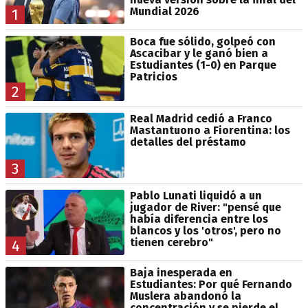
Mundial 2026
1
Boca fue sólido, golpeó con
Ascacibar y le ganó bien a
Estudiantes (1-0) en Parque
Patricios
2
Real Madrid cedió a Franco
Mastantuono a Fiorentina: los
detalles del préstamo
3
Pablo Lunati liquidó a un
jugador de River: "pensé que
había diferencia entre los
blancos y los 'otros', pero no
tienen cerebro"
4
Baja inesperada en
Estudiantes: Por qué Fernando
Muslera abandonó la
concentración y se pierde el