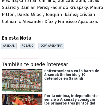
Medina; Christian Chimino, Gonzalo Goñi, Lucas
Suárez y Damián Pérez; Facundo Kruspzky, Mauro
Pittón, Dardo Miloc y Joaquín Ibáñez; Cristian
Colman o Alexander Díaz y Francisco Apaolaza.
En esta Nota
ARSENAL
ROSARIO
COPA ARGENTINA
También te puede interesar
Enfrentamiento en la barra de
Arsenal: Un herido y 19
detenidos en Sarandí
Por la mínima, Independiente
venció a Arsenal y consiguió
los primeros tres puntos del