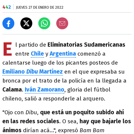
4
4
2
JUEVES 27 DE ENERO DE 2022
E
l partido de
Eliminatorias Sudamericanas
entre
Chile
y
Argentina
comenzó a
calentarse luego de los picantes posteos de
Emiliano
Dibu
Martínez
en el que expresaba su
bronca por el trato de la policía en la llegada a
Calama
.
Iván Zamorano
, gloria del fútbol
chileno, salió a responderle al arquero.
"Ojo con
Dibu
,
que está un poquito subido ahí
en las redes sociales
. O sea,
hay que bajarle los
ánimos
dirían acá...", expresó
Bam Bam