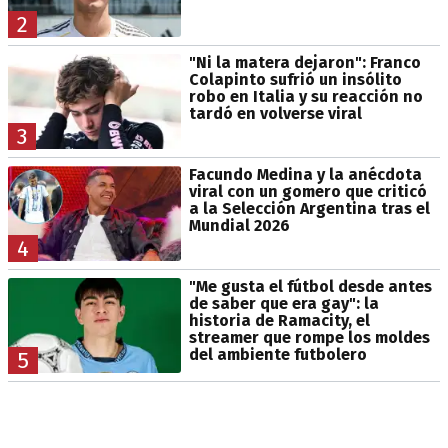
2
"Ni la matera dejaron": Franco
Colapinto sufrió un insólito
robo en Italia y su reacción no
tardó en volverse viral
3
Facundo Medina y la anécdota
viral con un gomero que criticó
a la Selección Argentina tras el
Mundial 2026
4
"Me gusta el fútbol desde antes
de saber que era gay": la
historia de Ramacity, el
streamer que rompe los moldes
del ambiente futbolero
5