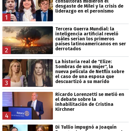
consultoras midieron el
desgaste de Milei y la crisis de
liderazgo en el peronismo
1
Tercera Guerra Mundial: la
inteligencia artificial reveló
cuáles serían los primeros
países latinoamericanos en ser
derrotados
2
La historia real de "Elize:
Sombras de una mujer", la
nueva película de Netflix sobre
el caso de una esposa que
descuartizó a su marido
3
Ricardo Lorenzetti se metió en
el debate sobre la
inhabilitación de Cristina
Kirchner
4
Di Tullio impugnó a Joaquín