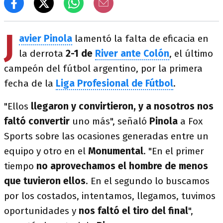
J
avier Pinola
lamentó la falta de eficacia en
la derrota
2-1 de
River ante Colón
, el último
campeón del fútbol argentino, por la primera
fecha de la
Liga Profesional de Fútbol
.
"Ellos
llegaron y convirtieron, y a nosotros nos
faltó convertir
uno más", señaló
Pinola
a Fox
Sports sobre las ocasiones generadas entre un
equipo y otro en el
Monumental
. "En el primer
tiempo
no aprovechamos el hombre de menos
que tuvieron ellos
. En el segundo lo buscamos
por los costados, intentamos, llegamos, tuvimos
oportunidades y
nos faltó el tiro del final
",