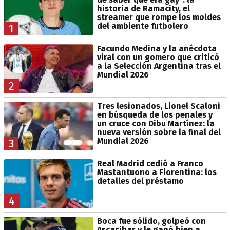
historia de Ramacity, el
streamer que rompe los moldes
del ambiente futbolero
1
Facundo Medina y la anécdota
viral con un gomero que criticó
a la Selección Argentina tras el
Mundial 2026
2
Tres lesionados, Lionel Scaloni
en búsqueda de los penales y
un cruce con Dibu Martínez: la
nueva versión sobre la final del
Mundial 2026
3
Real Madrid cedió a Franco
Mastantuono a Fiorentina: los
detalles del préstamo
4
Boca fue sólido, golpeó con
Ascacibar y le ganó bien a