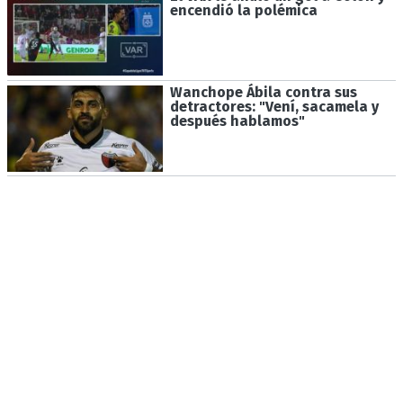
encendió la polémica
Wanchope Ábila contra sus
detractores: "Vení, sacamela y
después hablamos"