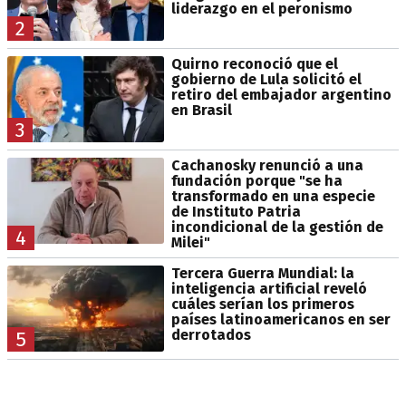
liderazgo en el peronismo
2
Quirno reconoció que el
gobierno de Lula solicitó el
retiro del embajador argentino
en Brasil
3
Cachanosky renunció a una
fundación porque "se ha
transformado en una especie
de Instituto Patria
incondicional de la gestión de
4
Milei"
Tercera Guerra Mundial: la
inteligencia artificial reveló
cuáles serían los primeros
países latinoamericanos en ser
derrotados
5