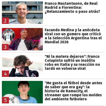
Franco Mastantuono, de Real
Madrid a Fiorentina:
¿Relanzamiento o paso atrás?
2
Facundo Medina y la anécdota
viral con un gomero que criticó
a la Selección Argentina tras el
Mundial 2026
3
"Ni la matera dejaron": Franco
Colapinto sufrió un insólito
robo en Italia y su reacción no
tardó en volverse viral
4
"Me gusta el fútbol desde antes
de saber que era gay": la
historia de Ramacity, el
streamer que rompe los moldes
del ambiente futbolero
5