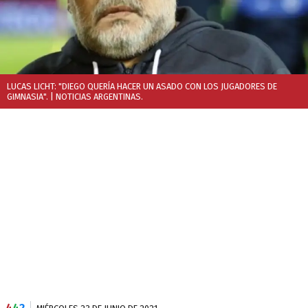
LUCAS LICHT: "DIEGO QUERÍA HACER UN ASADO CON LOS JUGADORES DE
GIMNASIA".
| NOTICIAS ARGENTINAS.
4
4
2