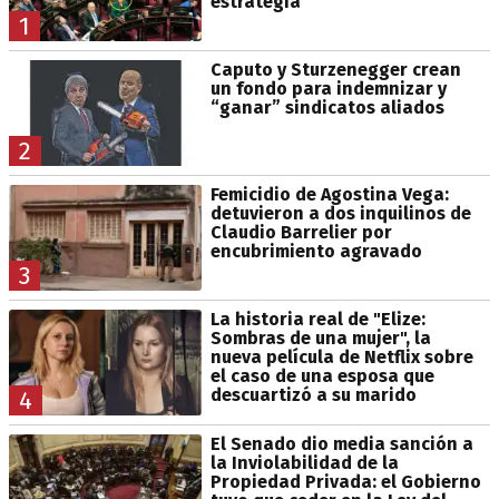
estrategia
1
Caputo y Sturzenegger crean
un fondo para indemnizar y
“ganar” sindicatos aliados
2
Femicidio de Agostina Vega:
detuvieron a dos inquilinos de
Claudio Barrelier por
encubrimiento agravado
3
La historia real de "Elize:
Sombras de una mujer", la
nueva película de Netflix sobre
el caso de una esposa que
descuartizó a su marido
4
El Senado dio media sanción a
la Inviolabilidad de la
Propiedad Privada: el Gobierno