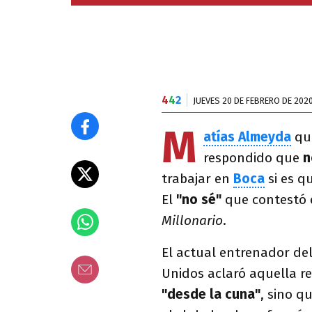
4
4
2
JUEVES 20 DE FEBRERO DE 202
M
atías Almeyda
que
respondido que
n
trabajar en
Boca
si es 
El
"no sé"
que contestó 
Millonario
.
El actual entrenador de
Unidos aclaró aquella re
"desde la cuna"
, sino q