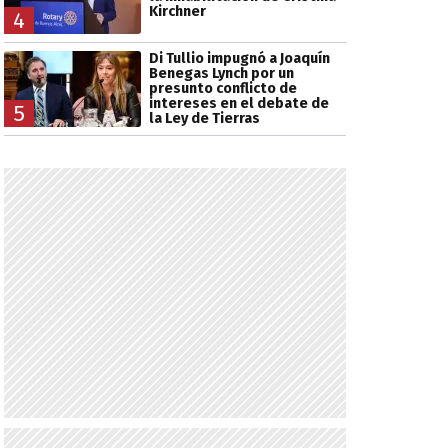
Kirchner
4
Di Tullio impugnó a Joaquín
Benegas Lynch por un
presunto conflicto de
intereses en el debate de
5
la Ley de Tierras