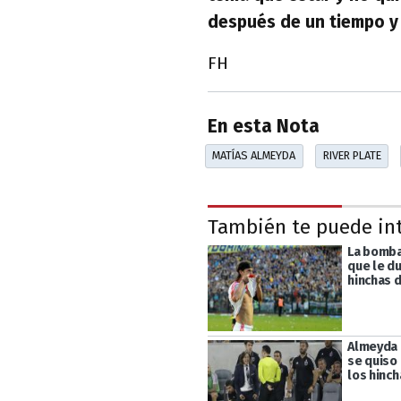
después de un tiempo y 
FH
En esta Nota
MATÍAS ALMEYDA
RIVER PLATE
También te puede in
La bomba
que le du
hinchas d
Almeyda 
se quiso
los hinch