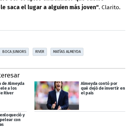
le saca el lugar a alguien más joven"
. Clarito.
BOCA JUNIORS
RIVER
MATÍAS ALMEYDA
teresar
 de Almeyda
Almeyda contó por
ele a los
qué dejó de invertir en
e River
el país
enloqueció y
 pelear con
as