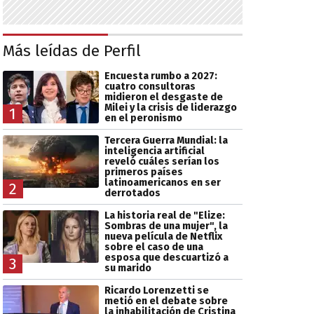
Más leídas de Perfil
Encuesta rumbo a 2027:
cuatro consultoras
midieron el desgaste de
Milei y la crisis de liderazgo
1
en el peronismo
Tercera Guerra Mundial: la
inteligencia artificial
reveló cuáles serían los
primeros países
latinoamericanos en ser
2
derrotados
La historia real de "Elize:
Sombras de una mujer", la
nueva película de Netflix
sobre el caso de una
esposa que descuartizó a
3
su marido
Ricardo Lorenzetti se
metió en el debate sobre
la inhabilitación de Cristina