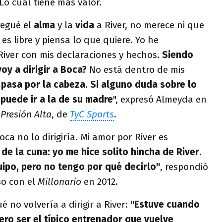
Lo cual tiene más valor.
regué el
alma
y la
vida
a River, no merece ni que
es libre y piensa lo que quiere. Yo he
iver con mis declaraciones y hechos.
Siendo
oy a dirigir a Boca?
No está dentro de mis
 pasa por la cabeza
.
Si alguno duda sobre lo
 puede ir a la de su madre
", expresó Almeyda en
a
Presión Alta
, de
TyC Sports
.
oca no lo dirigiría. Mi amor por River es
 de la cuna: yo me hice solito hincha de River
.
uipo, pero no tengo por qué decirlo"
, respondió
so con el
Millonario
en 2012.
é no volvería a dirigir a River:
"Estuve cuando
ero ser el típico entrenador que vuelve