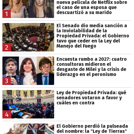
nueva película de Netflix sobre
el caso de una esposa que
descuartizó a su marido
1
El Senado dio media sanción a
la Inviolabilidad de la
Propiedad Privada: el Gobierno
tuvo que ceder en la Ley del
Manejo del Fuego
2
Encuesta rumbo a 2027: cuatro
consultoras midieron el
desgaste de Milei y la crisis de
liderazgo en el peronismo
3
Ley de Propiedad Privada: qué
senadores votaron a favor y
cuáles en contra
4
El Gobierno perdió la pulseada
del nombre: la "Ley de Tierras"