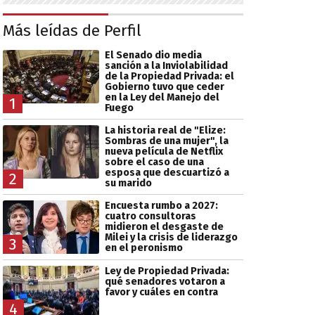
Más leídas de Perfil
El Senado dio media
sanción a la Inviolabilidad
de la Propiedad Privada: el
Gobierno tuvo que ceder
en la Ley del Manejo del
1
Fuego
La historia real de "Elize:
Sombras de una mujer", la
nueva película de Netflix
sobre el caso de una
esposa que descuartizó a
2
su marido
Encuesta rumbo a 2027:
cuatro consultoras
midieron el desgaste de
Milei y la crisis de liderazgo
3
en el peronismo
Ley de Propiedad Privada:
qué senadores votaron a
favor y cuáles en contra
4