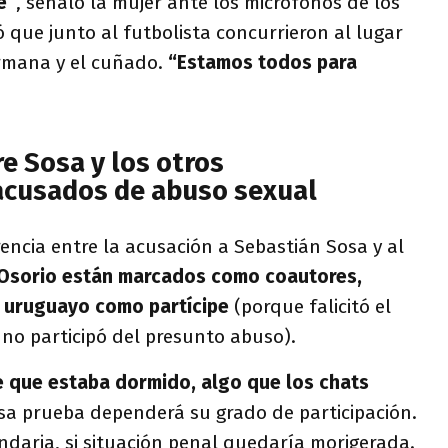
e”
, señaló la mujer ante los micrófonos de los
que junto al futbolista concurrieron al lugar
ermana y el cuñado.
“Estamos todos para
re Sosa y los otros
 acusados de abuso sexual
rencia entre la acusación a Sebastián Sosa y al
y Osorio están marcados como coautores,
o uruguayo como partícipe
(porque falicitó el
no participó del presunto abuso).
e que estaba dormido, algo que los chats
esa prueba dependerá su grado de participación.
ndaria, si situación penal quedaría morigerada.