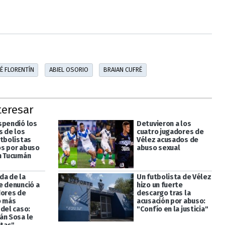
É FLORENTÍN
ABIEL OSORIO
BRAIAN CUFRÉ
teresar
spendió los
Detuvieron a los
s de los
cuatro jugadores de
utbolistas
Vélez acusados de
s por abuso
abuso sexual
n Tucumán
da de la
Un futbolista de Vélez
e denunció a
hizo un fuerte
dores de
descargo tras la
o más
acusación por abuso:
 del caso:
"Confío en la justicia"
án Sosa le