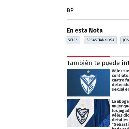
BP
En esta Nota
VÉLEZ
SEBASTIÁN SOSA
JOS
También te puede in
Vélez su
contrato
cuatro f
detenido
sexual e
La aboga
mujer qu
los juga
Vélez di
detalles
"Sebasti