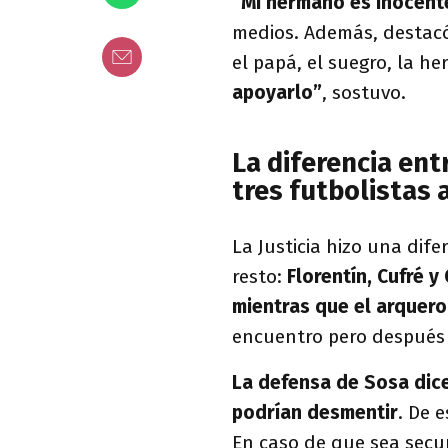
“Mi hermano es inocent
medios. Además, destacó 
el papá, el suegro, la h
apoyarlo”
, sostuvo.
La diferencia ent
tres futbolistas
La Justicia hizo una dife
resto:
Florentín, Cufré 
mientras que el arquer
encuentro pero después 
La defensa de Sosa dic
podrían desmentir
. De 
En caso de que sea secu