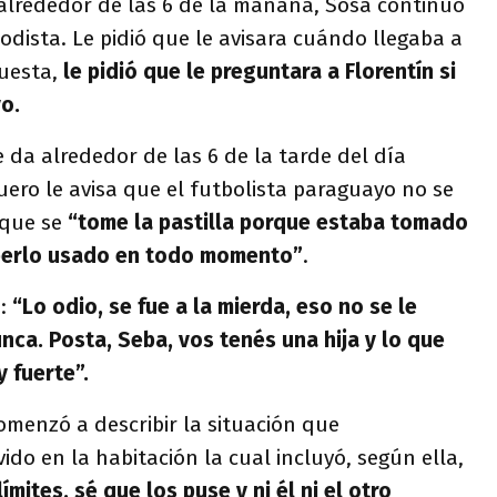
alrededor de las 6 de la mañana, Sosa continuó
iodista. Le pidió que le avisara cuándo llegaba a
puesta,
le pidió que le preguntara a Florentín si
o.
e da alrededor de las 6 de la tarde del día
uero le avisa que el futbolista paraguayo no se
 que se
“tome la pastilla porque estaba tomado
berlo usado en todo momento”
.
ó:
“Lo odio, se fue a la mierda, eso no se le
nca. Posta, Seba, vos tenés una hija y lo que
 fuerte”.
menzó a describir la situación que
do en la habitación la cual incluyó, según ella,
mites, sé que los puse y ni él ni el otro