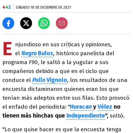
4
4
2
SÁBADO 18 DE DICIEMBRE DE 2021
E
njundioso en sus críticas y opiniones,
el
Negro
Bulos
, histórico panelista del
programa
F90
, le saltó a la yugular a sus
compañeros debido a que en el ciclo que
conduce el
Pollo
Vignolo
, los resultados de una
encuesta dictaminaron quienes eran los que
tenían más adeptos entre sus filas. Esto provocó
el enfado del periodista: "
Huracan
y
Vélez
no
tienen más hinchas que
Independiente
",
soltó.
"Lo que quise hacer es que la encuesta tenga