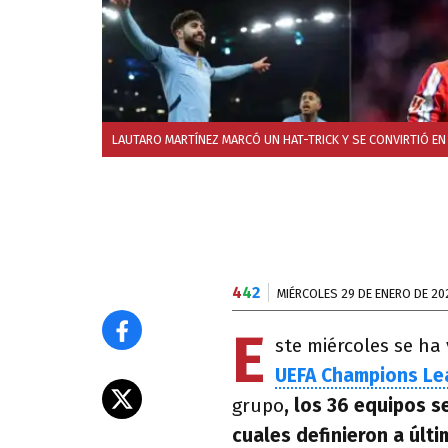
LAUTARO MARTÍNEZ MARCÓ UN HAT-TRICK Y SE CONVIRTIÓ EN
4
4
2
MIÉRCOLES 29 DE ENERO DE 20
E
ste miércoles se ha
UEFA Champions L
grupo
, los 36 equipos s
cuales definieron a últi