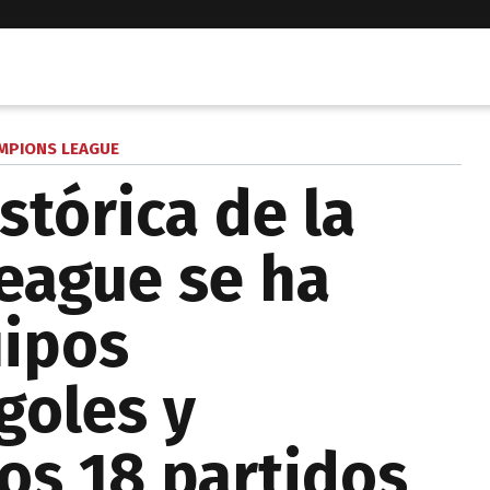
MPIONS LEAGUE
stórica de la
eague se ha
uipos
 goles y
os 18 partidos