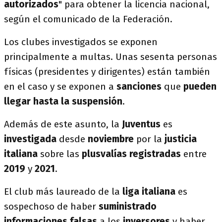
autorizados
" para obtener la licencia nacional,
según el comunicado de la Federación.
Los clubes investigados se exponen
principalmente a multas. Unas sesenta personas
físicas (presidentes y dirigentes) están también
en el caso y se exponen a
sanciones
que
pueden
llegar hasta la suspensión
.
Además de este asunto, la
Juventus
es
investigada
desde
noviembre
por la
justicia
italiana
sobre las
plusvalías registradas
entre
2019
y
2021
.
El club más laureado de la
liga italiana
es
sospechoso de haber
suministrado
informaciones falsas
a los
inversores
y haber