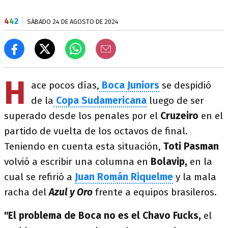
4
4
2
SÁBADO 24 DE AGOSTO DE 2024
H
ace pocos días,
Boca Juniors
se despidió
de la
Copa Sudamericana
luego de ser
superado desde los penales por el
Cruzeiro
en el
partido de vuelta de los octavos de final.
Teniendo en cuenta esta situación,
Toti Pasman
volvió a escribir una columna en
Bolavip,
en la
cual se refirió a
Juan Román Riquelme
y la mala
racha del
Azul y Oro
frente a equipos brasileros.
"El problema de Boca no es el Chavo Fucks,
el