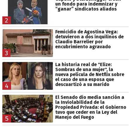
un fondo para indemnizar y
“ganar” sindicatos aliados
2
Femicidio de Agostina Vega:
detuvieron a dos inquilinos de
Claudio Barrelier por
encubrimiento agravado
3
La historia real de "Elize:
Sombras de una mujer", la
nueva película de Netflix sobre
el caso de una esposa que
descuartizó a su marido
4
El Senado dio media sanción a
la Inviolabilidad de la
Propiedad Privada: el Gobierno
tuvo que ceder en la Ley del
Manejo del Fuego
5