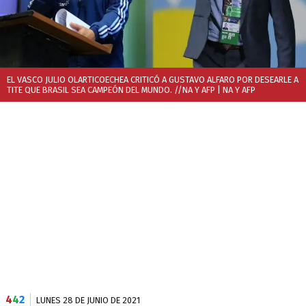
EL VASCO JULIO OLARTICOECHEA CRITICÓ A GUSTAVO ALFARO POR DESEARLE A
TITE QUE BRASIL SEA CAMPEÓN DEL MUNDO. //NA Y AFP
| NA Y AFP
4
4
2
LUNES 28 DE JUNIO DE 2021