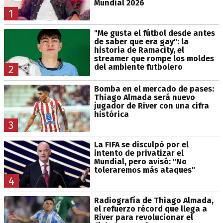
Mundial 2026
1
"Me gusta el fútbol desde antes
de saber que era gay": la
historia de Ramacity, el
streamer que rompe los moldes
del ambiente futbolero
2
Bomba en el mercado de pases:
Thiago Almada será nuevo
jugador de River con una cifra
histórica
3
La FIFA se disculpó por el
intento de privatizar el
Mundial, pero avisó: "No
toleraremos más ataques"
4
Radiografía de Thiago Almada,
el refuerzo récord que llega a
River para revolucionar el