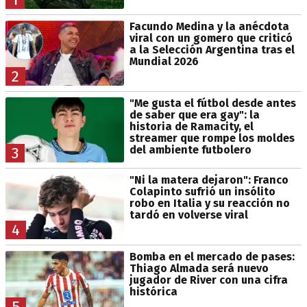
Facundo Medina y la anécdota
viral con un gomero que criticó
a la Selección Argentina tras el
Mundial 2026
2
"Me gusta el fútbol desde antes
de saber que era gay": la
historia de Ramacity, el
streamer que rompe los moldes
del ambiente futbolero
3
"Ni la matera dejaron": Franco
Colapinto sufrió un insólito
robo en Italia y su reacción no
tardó en volverse viral
4
Bomba en el mercado de pases:
Thiago Almada será nuevo
jugador de River con una cifra
histórica
5