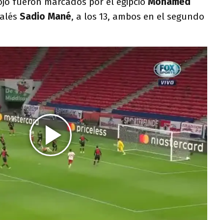
ojo fueron marcados por el egipcio
Mohamed
galés
Sadio Mané
, a los 13, ambos en el segundo