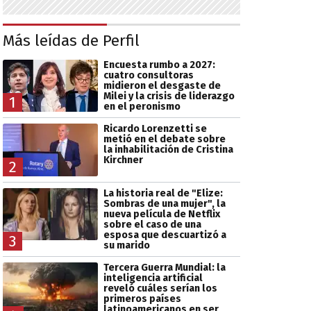
Más leídas de Perfil
Encuesta rumbo a 2027:
cuatro consultoras
midieron el desgaste de
Milei y la crisis de liderazgo
1
en el peronismo
Ricardo Lorenzetti se
metió en el debate sobre
la inhabilitación de Cristina
Kirchner
2
La historia real de "Elize:
Sombras de una mujer", la
nueva película de Netflix
sobre el caso de una
esposa que descuartizó a
3
su marido
Tercera Guerra Mundial: la
inteligencia artificial
reveló cuáles serían los
primeros países
latinoamericanos en ser