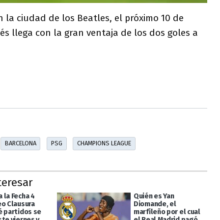
n la ciudad de los Beatles, el próximo 10 de
és llega con la gran ventaja de los dos goles a
BARCELONA
PSG
CHAMPIONS LEAGUE
teresar
 la Fecha 4
Quién es Yan
eo Clausura
Diomande, el
é partidos se
marfileño por el cual
ste viernes y
el Real Madrid pagó