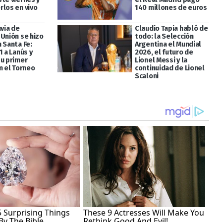
rlos en vivo
140 millones de euros
uvia de
Claudio Tapia habló de
 Unión se hizo
todo: la Selección
 Santa Fe:
Argentina el Mundial
1 a Lanús y
2026, el futuro de
su primer
Lionel Messi y la
n el Torneo
continuidad de Lionel
Scaloni