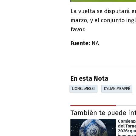
La vuelta se disputará e
marzo, y el conjunto ingl
favor.
Fuente:
NA
En esta Nota
LIONEL MESSI
KYLIAN MBAPPÉ
También te puede in
Comienza
del Torn
2026: qu
juegan e