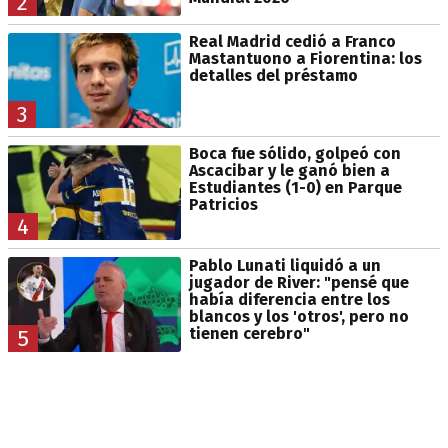
2
Real Madrid cedió a Franco
Mastantuono a Fiorentina: los
detalles del préstamo
3
Boca fue sólido, golpeó con
Ascacibar y le ganó bien a
Estudiantes (1-0) en Parque
Patricios
4
Pablo Lunati liquidó a un
jugador de River: "pensé que
había diferencia entre los
blancos y los 'otros', pero no
tienen cerebro"
5