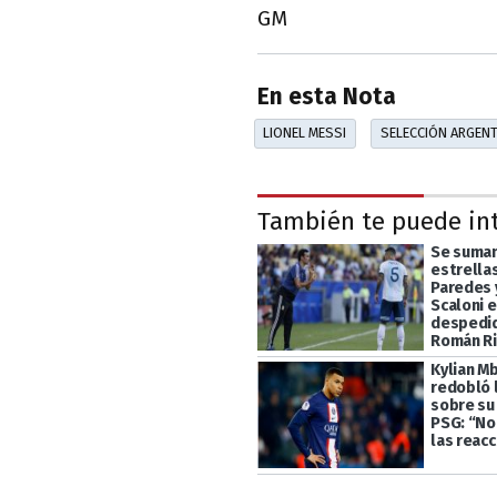
GM
En esta Nota
LIONEL MESSI
SELECCIÓN ARGENT
También te puede in
Se suma
estrella
Paredes 
Scaloni e
despedid
Román R
Kylian M
redobló 
sobre su 
PSG: “No
las reac