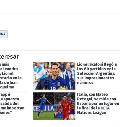
INA
teresar
n más
Lionel Scaloni llegó a
s: Leandro
los 60 partidos en la
y Lionel
Selección Argentina:
starán en la
sus impresionantes
a de Juan
números
iquelme
bappé
Italia, con Mateo
la apuesta
Retegui, se mide con
salida del
España por un lugar en
 me importan
la final de la UEFA
ciones”
Nations League