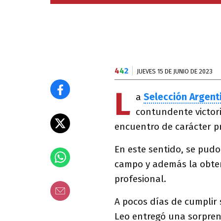
4
4
2
JUEVES 15 DE JUNIO DE 2023
L
a
Selección Argent
contundente victori
encuentro de carácter p
En este sentido, se pudo
campo y además la obten
profesional.
A pocos días de cumplir 
Leo entregó una sorpren