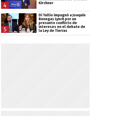
Kirchner
4
Di Tullio impugnó a Joaquín
Benegas Lynch por un
presunto conflicto de
intereses en el debate de
5
la Ley de Tierras