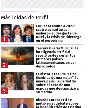
Más leídas de Perfil
Encuesta rumbo a 2027:
cuatro consultoras
midieron el desgaste de
Milei y la crisis de liderazgo
1
en el peronismo
Tercera Guerra Mundial: la
inteligencia artificial
reveló cuáles serían los
primeros países
latinoamericanos en ser
2
derrotados
La historia real de "Elize:
Sombras de una mujer", la
nueva película de Netflix
sobre el caso de una
esposa que descuartizó a
3
su marido
Ricardo Lorenzetti se
metió en el debate sobre
la inhabilitación de Cristina