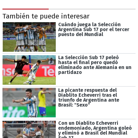
También te puede interesar
Cuándo juega la Selección
Argentina Sub 17 por el tercer
puesto del Mundial
La Selección Sub 17 peleó
hasta el final pero quedó
eliminado ante Alemania en un
partidazo
La picante respuesta del
Diablito Echeverri tras el
triunfo de Argentina ante
Brasil: "Sexo"
Con un Diablito Echeverri
endemoniado, Argentina goleó
y eliminó a Brasil del Mundial
Sub 17