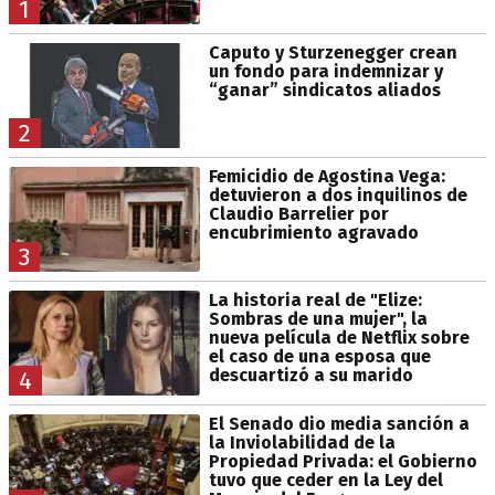
1
Caputo y Sturzenegger crean
un fondo para indemnizar y
“ganar” sindicatos aliados
2
Femicidio de Agostina Vega:
detuvieron a dos inquilinos de
Claudio Barrelier por
encubrimiento agravado
3
La historia real de "Elize:
Sombras de una mujer", la
nueva película de Netflix sobre
el caso de una esposa que
descuartizó a su marido
4
El Senado dio media sanción a
la Inviolabilidad de la
Propiedad Privada: el Gobierno
tuvo que ceder en la Ley del