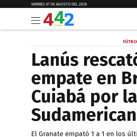
VIERNES 07 DE AGOSTO DEL 2026
FÚTBO
Lanús rescat
empate en Br
Cuiabá por l
Sudamerican
El Granate empató 1 a 1 en los úl