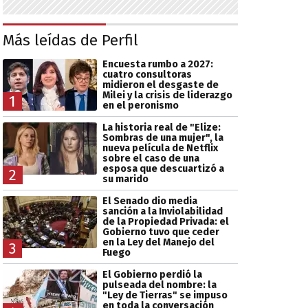
Más leídas de Perfil
Encuesta rumbo a 2027:
cuatro consultoras
midieron el desgaste de
Milei y la crisis de liderazgo
1
en el peronismo
La historia real de "Elize:
Sombras de una mujer", la
nueva película de Netflix
sobre el caso de una
esposa que descuartizó a
2
su marido
El Senado dio media
sanción a la Inviolabilidad
de la Propiedad Privada: el
Gobierno tuvo que ceder
en la Ley del Manejo del
3
Fuego
El Gobierno perdió la
pulseada del nombre: la
"Ley de Tierras" se impuso
en toda la conversación