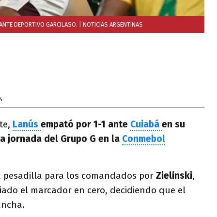
 ANTE DEPORTIVO GARCILASO.
| NOTICIAS ARGENTINAS
4
te,
Lanús
empató por 1-1 ante
Cuiabá
en su
ra jornada del Grupo G en la
Conmebol
a pesadilla para los comandados por
Zielinski
,
ado el marcador en cero, decidiendo que el
ancha.