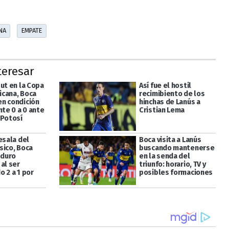
NA
EMPATE
teresar
ut en la Copa
Así fue el hostil
cana, Boca
recimibiento de los
n condición
hinchas de Lanús a
nte 0 a 0 ante
Cristian Lema
 Potosí
esala del
Boca visita a Lanús
sico, Boca
buscando mantenerse
 duro
en la senda del
al ser
triunfo: horario, TV y
 2 a 1 por
posibles formaciones