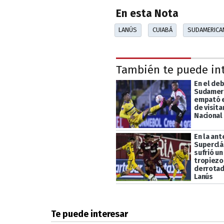
En esta Nota
LANÚS
CUIABÁ
SUDAMERICA
También te puede in
En el deb
Sudameri
empató e
de visita
Nacional
En la ant
Superclá
sufrió un
tropiezo 
derrotado
Lanús