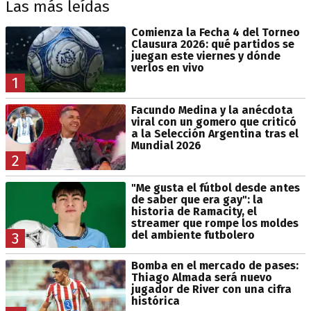
Las más leídas
Comienza la Fecha 4 del Torneo
Clausura 2026: qué partidos se
juegan este viernes y dónde
verlos en vivo
1
Facundo Medina y la anécdota
viral con un gomero que criticó
a la Selección Argentina tras el
Mundial 2026
2
"Me gusta el fútbol desde antes
de saber que era gay": la
historia de Ramacity, el
streamer que rompe los moldes
del ambiente futbolero
3
Bomba en el mercado de pases:
Thiago Almada será nuevo
jugador de River con una cifra
histórica