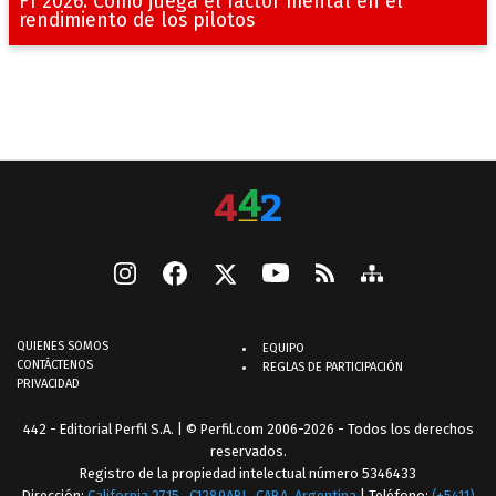
F1 2026: Cómo juega el factor mental en el
rendimiento de los pilotos
QUIENES SOMOS
EQUIPO
CONTÁCTENOS
REGLAS DE PARTICIPACIÓN
PRIVACIDAD
442 - Editorial Perfil S.A.
| © Perfil.com 2006-2026 - Todos los derechos
reservados.
Registro de la propiedad intelectual número 5346433
Dirección:
California 2715
,
C1289ABI
,
CABA, Argentina
| Teléfono:
(+5411)