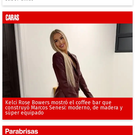
Kelci Rose Bowers mostró el coffee bar que
construyó Marcos Senesi: moderno, de madera y
súper equipado