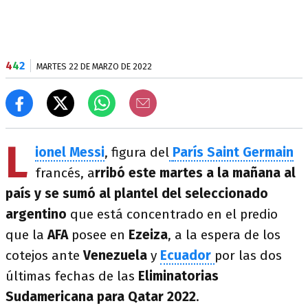
4
4
2
MARTES 22 DE MARZO DE 2022
L
ionel Messi
, figura del
París Saint Germain
francés, a
rribó este martes a la mañana al
país y se sumó al plantel del seleccionado
argentino
que está concentrado en el predio
que la
AFA
posee en
Ezeiza
, a la espera de los
cotejos ante
Venezuela
y
Ecuador
por las dos
últimas fechas de las
Eliminatorias
Sudamericana para Qatar 2022
.