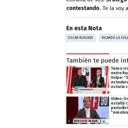
contestando
. Te la voy 
En esta Nota
OSCAR RUGGERI
RICARDO LA VOL
También te puede in
Tenso cru
entre Rug
Volpe: "
estuviera
estaría 
Video: O
estalló c
periodis
"ensobra