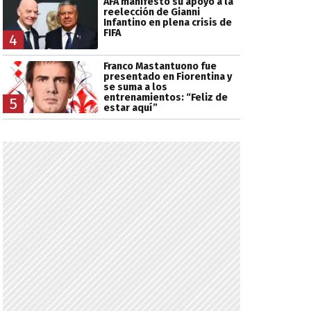
AFA manifestó su apoyo a la
reelección de Gianni
Infantino en plena crisis de
FIFA
4
Franco Mastantuono fue
presentado en Fiorentina y
se suma a los
entrenamientos: “Feliz de
5
estar aquí”