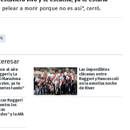
a pelear a morir porque no es así", cerró.
PE
teresar
ce al aire
Las imperdibles
geri y La
chicanas entre
Si Maradona
Ruggeri y Francescoli
 vivo, ya te
en la emotiva noche
contestando"
de River
scar Ruggeri
ontra los
tas
dos" y la AFA