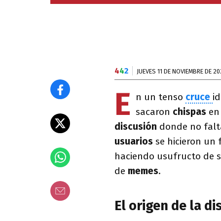
4
4
2
JUEVES 11 DE NOVIEMBRE DE 20
E
n un tenso
cruce
i
sacaron
chispas
e
discusión
donde no falt
usuarios
se hicieron un
haciendo usufructo de s
de
memes
.
El origen de la d