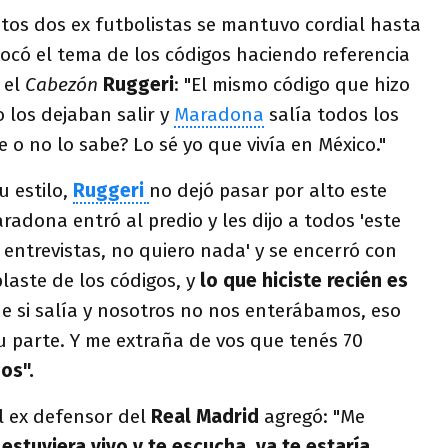
tos dos ex futbolistas se mantuvo cordial hasta
có el tema de los códigos haciendo referencia
 el
Cabezón
Ruggeri
: "El mismo código que hizo
 los dejaban salir y
Maradona
salía todos los
te o no lo sabe? Lo sé yo que vivía en México."
u estilo,
Ruggeri
no dejó pasar por alto este
radona entró al predio y les dijo a todos 'este
 entrevistas, no quiero nada' y se encerró con
blaste de los códigos, y
lo que hiciste recién es
ue si salía y nosotros no nos enterábamos, eso
u parte. Y me extraña de vos que tenés 70
os".
l ex defensor del
Real Madrid
agregó: "Me
 estuviera vivo y te escucha, ya te estaría