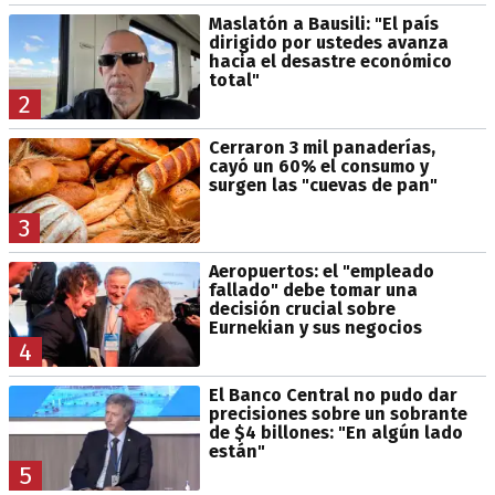
Maslatón a Bausili: "El país
dirigido por ustedes avanza
hacia el desastre económico
total"
2
Cerraron 3 mil panaderías,
cayó un 60% el consumo y
surgen las "cuevas de pan"
3
Aeropuertos: el "empleado
fallado" debe tomar una
decisión crucial sobre
Eurnekian y sus negocios
4
El Banco Central no pudo dar
precisiones sobre un sobrante
de $4 billones: "En algún lado
están"
5