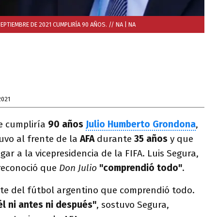
EPTIEMBRE DE 2021 CUMPLIRÍA 90 AÑOS. // NA
| NA
2021
e cumpliría
90 años
Julio Humberto Grondona
,
tuvo al frente de la
AFA
durante
35 años
y que
ar a la vicepresidencia de la FIFA. Luis Segura,
 reconoció que
Don Julio
"comprendió todo"
.
nte del fútbol argentino que comprendió todo.
l ni antes ni después"
, sostuvo Segura,