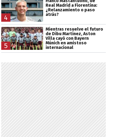
Franco Mastantuono, de
Real Madrid a Fiorentina:
¿Relanzamiento o paso
atrás?
4
Mientras resuelve el futuro
de Dibu Martínez, Aston
Villa cayó con Bayern
Múnich en amistoso
5
internacional